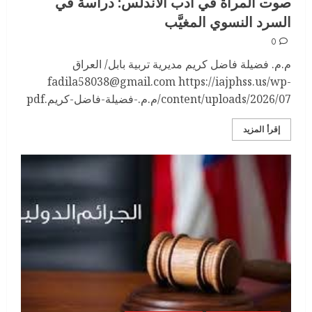
صوت المرأة في أدب الأندلس: دراسة في
السرد النسوي المغيَّب
0
م.م. فضيلة فاضل كريم مديرية تربية بابل/ العراق
fadila58038@gmail.com https://iajphss.us/wp-
content/uploads/2026/07/م.م.-فضيلة-فاضل-كريم.pdf
إقرأ المزيد