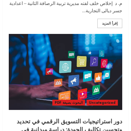
م. د إخلاص خلف لفته مديرية تربية الرصافة الثانية – اعدادية
جسر ديالى التجارية...
إقرأ المزيد
Uncategorized
البحوث بصيغة PDF
دور استراتيجيات التسويق الرقمي في تحديد
اصدار العدد الحادي عشر – الجزء الثاني
سبتمبر 1, 2022
0
وتحسين تكاليف الجودة: دراسة ميدانية في