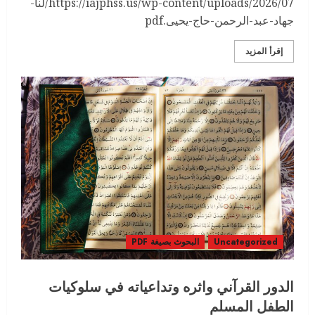
https://iajphss.us/wp-content/uploads/2026/07/لنا-
جهاد-عبد-الرحمن-حاج-يحيى.pdf
إقرأ المزيد
Uncategorized
البحوث بصيغة PDF
الدور القرآني واثره وتداعياته في سلوكيات
الطفل المسلم