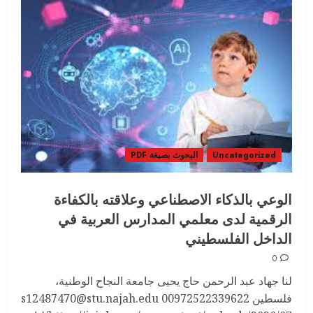
Uncategorized
البحوث بصيغة PDF
الوعي بالذكاء الاصطناعي وعلاقته بالكفاءة
الرقمية لدى معلمي المدارس العربية في
الداخل الفلسطيني
0
لنا جهاد عبد الرحمن حاج يحيى جامعة النجاح الوطنية،
فلسطين s12487470@stu.najah.edu 00972522339622