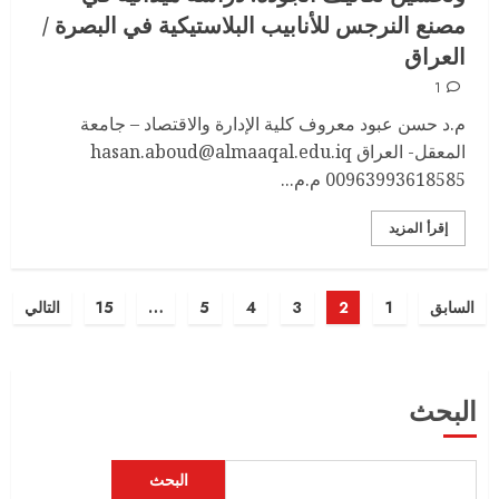
مصنع النرجس للأنابيب البلاستيكية في البصرة /
3
العراق
1
المجلة الامريكية في عددها العاشريناير
م.د حسن عبود معروف كلية الإدارة والاقتصاد – جامعة
2022
المعقل- العراق hasan.aboud@almaaqal.edu.iq
يناير 8, 2022
0
00963993618585 م.م...
4
إقرأ المزيد
المجلة الامريكية الدولية العدد السابع
السابق
1
2
3
4
5
…
15
التالي
الجزء الثالث
أغسطس 16, 2021
0
5
البحث
العدد الثاني عشر – الجزء الاول – الخاص
البحث
بوقائع المؤتمر العلمي الدولي التاسع