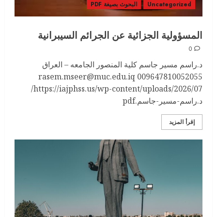
Uncategorized
البحوث بصيغة PDF
المسؤولية الجزائية عن الجرائم السيبرانية
0
د.راسم مسير جاسم كلية المنصور الجامعه – العراق
rasem.mseer@muc.edu.iq 009647810052055
https://iajphss.us/wp-content/uploads/2026/07/
د.راسم-مسير-جاسم.pdf
إقرأ المزيد