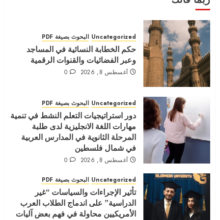
يناير 8, 2022
0
4
Uncategorized
البحوث بصيغة PDF
حكم الخطابة النسائية في المساجد
المجلة الامريكية الدولية العدد السابع
وعبر الفضائيات والقنوات الرقمية
الجزء الثالث
أغسطس 8, 2026
0
أغسطس 16, 2021
0
5
Uncategorized
البحوث بصيغة PDF
دور استراتيجيات التعلم النشط في تنمية
مهارات اللغة الانجليزية لدى طلبة
المرحلة الثانوية في المدارس العربية
في شمال فلسطين
أغسطس 8, 2026
0
Uncategorized
البحوث بصيغة PDF
تأثير الإجراءات والسياسات “غير
الدراسية” على اندماج الطلاب العرب
الأمريكيين محاولة في فهم بعض آليات