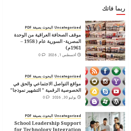
2022
ربما فاتك
يناير 8, 2022
0
4
Uncategorized
البحوث بصيغة PDF
موقف الصحافة العراقية من الوحدة
المصرية- السورية عام ( 1958 –
المجلة الامريكية الدولية العدد السابع
1961م)
الجزء الثالث
أغسطس 1, 2026
0
أغسطس 16, 2021
0
5
Uncategorized
البحوث بصيغة PDF
مواقع التواصل الاجتماعي والحق في
الخصوصية الرقمية ” التشهير نموذجا”
يوليو 30, 2026
0
Uncategorized
البحوث بصيغة PDF
School Leadership Support
for Technology Integration