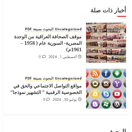
أخبار ذات صلة
اصدار العدد الحادي عشر – الجزء الثاني
سبتمبر 1, 2022
Uncategorized
0
البحوث بصيغة PDF
موقف الصحافة العراقية من الوحدة
3
المصرية- السورية عام ( 1958 –
1961م)
أغسطس 1, 2026
0
المجلة الامريكية في عددها العاشريناير
2022
يناير 8, 2022
Uncategorized
0
البحوث بصيغة PDF
مواقع التواصل الاجتماعي والحق في
4
الخصوصية الرقمية ” التشهير نموذجا”
يوليو 30, 2026
0
المجلة الامريكية الدولية العدد السابع
الجزء الثالث
أغسطس 16, 2021
0
البحث