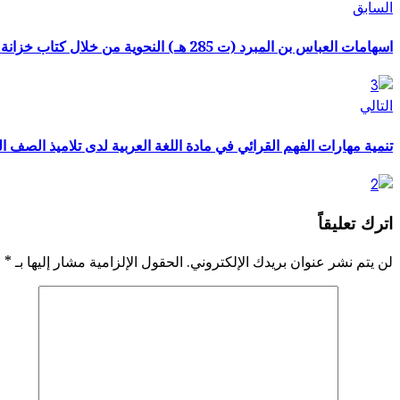
تصفّح
المقالة
السابق
السابقة:
المقالات
اسهامات العباس بن المبرد (ت 285 هـ) النحوية من خلال كتاب خزانة الادب للبغدادي(ت 1093هـ) ( دراسة في الشواهد والتوجيهات)
المقالة
التالي
التالية:
تنمية مهارات الفهم القرائي في مادة اللغة العربية لدى تلاميذ الصف الر
اترك تعليقاً
لن يتم نشر عنوان بريدك الإلكتروني.
الحقول الإلزامية مشار إليها بـ
*