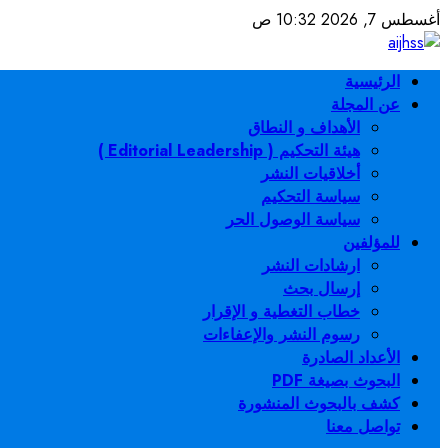
تخطي
أغسطس 7, 2026
10:32 ص
إلى
المحتوى
القائمة
الرئيسية
الرئيسية
عن المجلة
الأهداف و النطاق
هيئة التحكيم ( Editorial Leadership )
أخلاقيات النشر
سياسة التحكيم
سياسة الوصول الحر
للمؤلفين
ارشادات النشر
إرسال بحث
خطاب التغطية و الإقرار
رسوم النشر والإعفاءات
الأعداد الصادرة
البحوث بصيغة PDF
كشف بالبحوث المنشورة
تواصل معنا