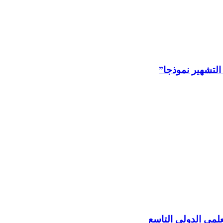
التشهير نموذجا”
علمي الدولي التاسع