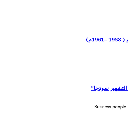
1م)
التشهير نموذجا”