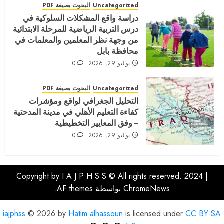
Uncategorized
البحوث بصيغة PDF
دراسة واقع المشكلات السلوكية في
درس التربية الرياضية للمرحلة الابتدائية
من وجهة نظر المعلمين والمعلمات في
محافظة بابل
يوليو 29, 2026
0
Uncategorized
البحوث بصيغة PDF
التحليل الجغرافي لواقع ومؤشرات
كفاءة التعليم الأهلي في مدينة المدحتية
– وفق المعايير التخطيطية
يوليو 29, 2026
0
Copyright by I A J P H S S © All rights reserved. 2024
|
ChromeNews
بواسطة AF themes.
iajphss
© 2026 by
Hatim alhassoun
is licensed under
CC BY-SA