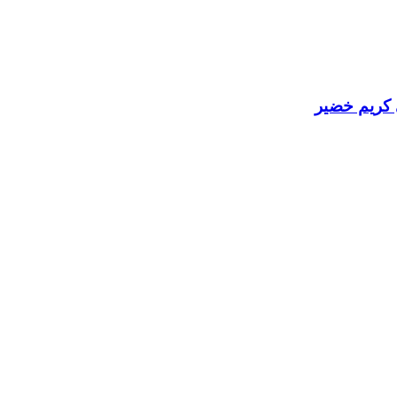
ى كريم خضير