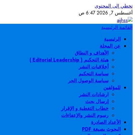
تخطي إلى المحتوى
أغسطس 7, 2026
6:47 ص
القائمة الرئيسية
الرئيسية
عن المجلة
الأهداف و النطاق
هيئة التحكيم ( Editorial Leadership )
أخلاقيات النشر
سياسة التحكيم
سياسة الوصول الحر
للمؤلفين
ارشادات النشر
إرسال بحث
خطاب التغطية و الإقرار
رسوم النشر والإعفاءات
الأعداد الصادرة
البحوث بصيغة PDF