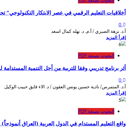
البحوث بصيغة PDF
أخلاقيات التعليم الرقمي في عصر الابتكار التكنولوجي” ت
0
أ‌.د. نزهة الصبري / أ.م. د. نهله كمال اسعد
إقرأ المزيد
البحوث بصيغة PDF
أثر برنامج تدريبي وفقا للتربية من أجل التنمية المستدامة
0
أ.د. المتمرس/ نادية حسين يونس العفون / د. الاء فايق حبيب الوكيل
إقرأ المزيد
البحوث بصيغة PDF
واقع التعليم المستدام في الدول العربية (العراق أنموذجا