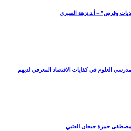
حديات وفرص” – أ.د.نزهة الصبري
 لمدرسي العلوم في كفايات الاقتصاد المعرفي لديهم
ً) مصطفى حمزة جيجان العتبي